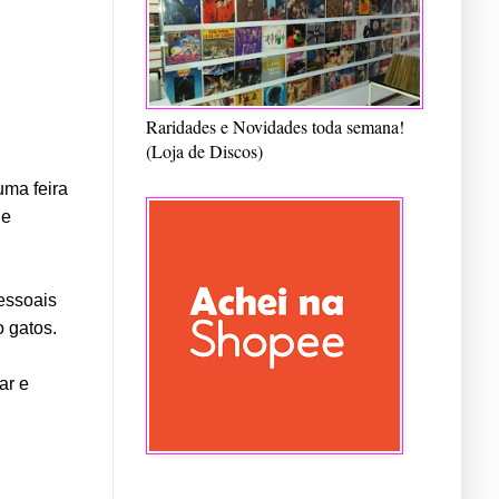
Raridades e Novidades toda semana!
(Loja de Discos)
uma feira
de
essoais
 gatos.
ar e