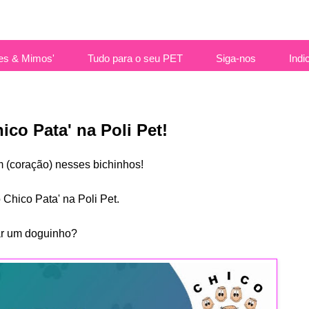
es & Mimos'
Tudo para o seu PET
Siga-nos
Indi
co Pata' na Poli Pet!
 (coração) nesses bichinhos!
Chico Pata' na Poli Pet.
ar um doguinho?