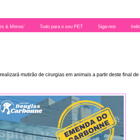
es & Mimos'
Tudo para o seu PET
Siga-nos
Indi
alizará mutirão de cirurgias em animais a partir deste final d