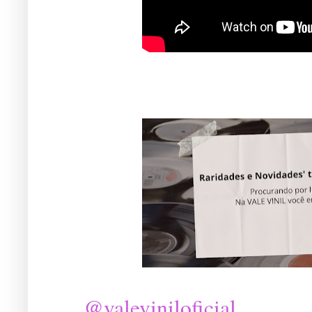
@valeviniloficial