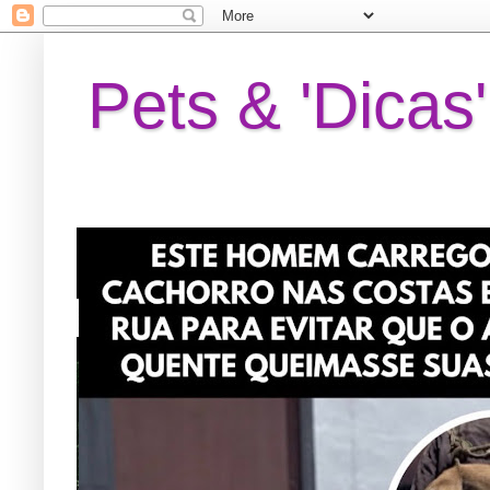
Pets & 'Dicas'