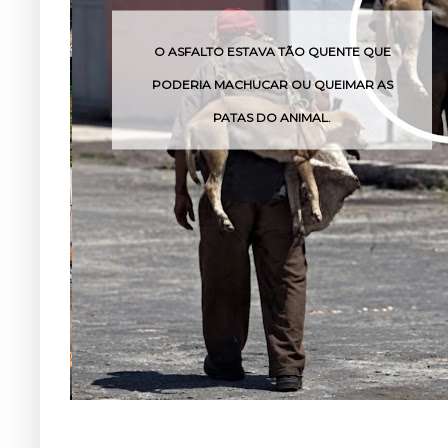
 TÃO QUENTE QUE
O VENENO DESSA COBRA PO
 OU QUEIMAR AS
POUCAS HORAS
ANIMAL.